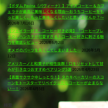
【ボダム Pavina（パヴィーナ）】アイスコーヒー＆カフ
ェラテが最高に美味しくなる理由～おうちコーヒーをも
っと楽しく、もっと美味しくしたいと思いませんか？～
2026年7月16日
【フェイラー好き、コーヒー好き必見】「コーヒーブレ
イク」ハンカチが可愛すぎる！コーヒー好きに刺さる魅
力を徹底レビュー
2026年6月2日
オメガのパーツを失くしてしまいました…
2026年5月
12日
アメリカーノと和菓子が相性抜群！口をリセットして甘
みが引き立つおすすめペアリング5選
2026年4月23日
【表面サクサク中しっとり！】タカキベーカリーのスコ
ーンをトースターでリベイクしたらコーヒーが止まらな
い…！
2026年4月5日
検索