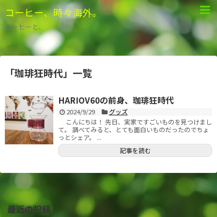
コーヒー、時々海外。
コーヒーと、
「
珈琲狂時代
」
一覧
HARIOV60の前身、珈琲狂時代
2024/9/29
グッズ
こんにちは！ 先日、実家ですごいものを見つけまし
て。 調べてみると、とても面白いものだったのでちょ
っとシェア。 ...
記事を読む
最近の投稿