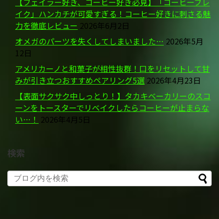
【フェイラー好き、コーヒー好き必見】「コーヒーブレ
イク」ハンカチが可愛すぎる！コーヒー好きに刺さる魅
力を徹底レビュー
2026年6月2日
オメガのパーツを失くしてしまいました…
2026年5月
12日
アメリカーノと和菓子が相性抜群！口をリセットして甘
みが引き立つおすすめペアリング5選
2026年4月23日
【表面サクサク中しっとり！】タカキベーカリーのスコ
ーンをトースターでリベイクしたらコーヒーが止まらな
い…！
2026年4月5日
検索