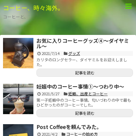
コーヒー、時々海外。
コーヒーと、
お気に入りコーヒーグッズ④～ダイヤミ
ル～
2021/7/14
グッズ
カリタのロングセラー、ダイヤミルをお迎えしまし
た。
記事を読む
妊娠中のコーヒー事情①～つわり中～
2021/5/27
妊娠、出産とコーヒー
第一子妊娠中のコーヒー事情。匂いづわりの中で最も
ひどかったのがコーヒーでした。
記事を読む
Post Coffeeを頼んでみた。
2021/4/2
コーヒーの始め方