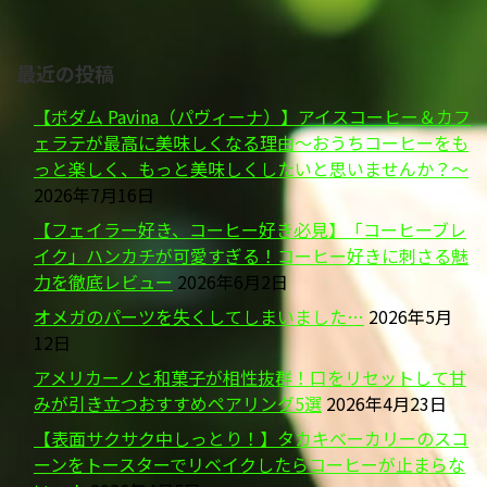
最近の投稿
【ボダム Pavina（パヴィーナ）】アイスコーヒー＆カフ
ェラテが最高に美味しくなる理由～おうちコーヒーをも
っと楽しく、もっと美味しくしたいと思いませんか？～
2026年7月16日
【フェイラー好き、コーヒー好き必見】「コーヒーブレ
イク」ハンカチが可愛すぎる！コーヒー好きに刺さる魅
力を徹底レビュー
2026年6月2日
オメガのパーツを失くしてしまいました…
2026年5月
12日
アメリカーノと和菓子が相性抜群！口をリセットして甘
みが引き立つおすすめペアリング5選
2026年4月23日
【表面サクサク中しっとり！】タカキベーカリーのスコ
ーンをトースターでリベイクしたらコーヒーが止まらな