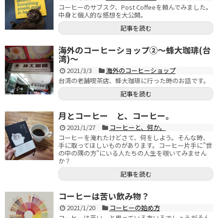
コーヒーのサブスク、Post Coffeeを頼んでみました。
中身と個人的な感想を大公開。
記事を読む
海外のコーヒーショップ②～蜂大珈琲(台
湾)～
2021/3/3
海外のコーヒーショップ
台湾の老舗喫茶店、蜂大珈琲に行った時のお話です。
記事を読む
月とコーヒー と、コーヒー。
2021/1/27
コーヒーと、何か。
コーヒーを淹れたけどさて、何をしよう。そんな時、
手に取ってほしいものがあります。コーヒー片手に"世
の中の隅の方"にいる人たちの人生を覗いてみません
か？
記事を読む
コーヒーは苦い飲み物？
2021/1/20
コーヒーの始め方
コーヒーは苦い、と思っている方いるでしょうがそん