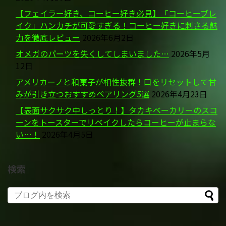
【フェイラー好き、コーヒー好き必見】「コーヒーブレ
イク」ハンカチが可愛すぎる！コーヒー好きに刺さる魅
力を徹底レビュー
2026年6月2日
オメガのパーツを失くしてしまいました…
2026年5月
12日
アメリカーノと和菓子が相性抜群！口をリセットして甘
みが引き立つおすすめペアリング5選
2026年4月23日
【表面サクサク中しっとり！】タカキベーカリーのスコ
ーンをトースターでリベイクしたらコーヒーが止まらな
い…！
2026年4月5日
検索